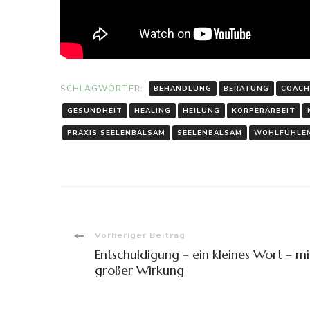
SCHLAGWÖRTER:
BEHANDLUNG
BERATUNG
COACH
GESUNDHEIT
HEALING
HEILUNG
KÖRPERARBEIT
PRAXIS SEELENBALSAM
SEELENBALSAM
WOHLFÜHLE
Beitragsnavigation
Vorheriger Beitrag
Entschuldigung – ein kleines Wort – mi
großer Wirkung