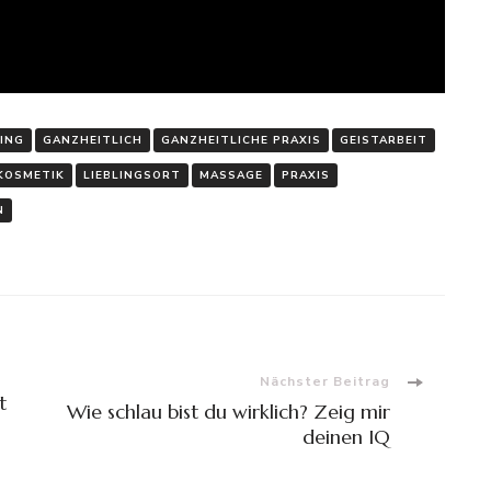
ING
GANZHEITLICH
GANZHEITLICHE PRAXIS
GEISTARBEIT
KOSMETIK
LIEBLINGSORT
MASSAGE
PRAXIS
N
Nächster Beitrag
t
Wie schlau bist du wirklich? Zeig mir
deinen IQ