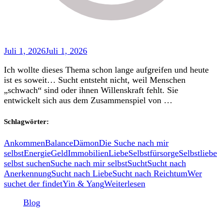
Juli 1, 2026
Juli 1, 2026
Ich wollte dieses Thema schon lange aufgreifen und heute
ist es soweit… Sucht entsteht nicht, weil Menschen
„schwach“ sind oder ihnen Willenskraft fehlt. Sie
entwickelt sich aus dem Zusammenspiel von …
Schlagwörter:
Ankommen
Balance
Dämon
Die Suche nach mir
selbst
Energie
Geld
Immobilien
Liebe
Selbstfürsorge
Selbstliebe
selbst suchen
Suche nach mir selbst
Sucht
Sucht nach
Anerkennung
Sucht nach Liebe
Sucht nach Reichtum
Wer
suchet der findet
Yin & Yang
Weiterlesen
Blog