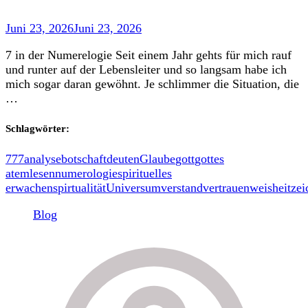
Juni 23, 2026
Juni 23, 2026
7 in der Numerelogie Seit einem Jahr gehts für mich rauf
und runter auf der Lebensleiter und so langsam habe ich
mich sogar daran gewöhnt. Je schlimmer die Situation, die
…
Schlagwörter:
777
analyse
botschaft
deuten
Glaube
gott
gottes
atem
lesen
numerologie
spirituelles
erwachen
spirtualität
Universum
verstand
vertrauen
weisheit
zei
Blog