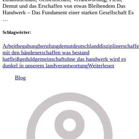
Demut und das Erschaffen von etwas Bleibendem Das
Handwerk – Das Fundament einer starken Gesellschaft Es
…
Schlagwörter:
Arbeit
begabung
berufung
demut
deutschland
disziplin
erschaff
mit den händen
erschaffen was bestand
hat
fleiß
geduld
gemeinschaft
ohne das handwerk wird es
dunkel in unserem land
verantwortung
Weiterlesen
Blog