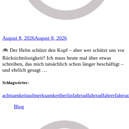
August 8, 2026
August 8, 2026
🚲 Der Helm schützt den Kopf – aber wer schützt uns vor
Rücksichtslosigkeit? Ich muss heute mal über etwas
schreiben, das mich tatsächlich schon länger beschäftigt –
und ehrlich gesagt …
Schlagwörter:
achtsamkeit
aufmerksamkeit
berlin
fahrrad
fahrradfahrer
fahrra
Blog