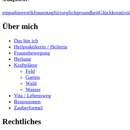
empathie
erotik
frauentag
fürsorglich
gesundheit
Glück
kreativit
Über mich
Das bin ich
Heilpraktikerin / Heilerin
Frauenbewegung
Heilung
Kraftplätze
Feld
Garten
Wald
Wasser
Vita / Lebensweg
Rezensionen
Zauberformel
Rechtliches