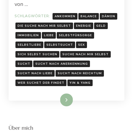
von …
SCHLAGWÖRTER:
ANKOMMEN
BALANCE
DÄMON
DIE SUCHE NACH MIR SELBST
ENERGIE
GELD
IMMOBILIEN
LIEBE
SELBSTFÜRSORGE
SELBSTLIEBE
SELBSTSUCHT
SEX
SICH SELBST SUCHEN
SUCHE NACH MIR SELBST
SUCHT
SUCHT NACH ANERKENNUNG
SUCHT NACH LIEBE
SUCHT NACH REICHTUM
WER SUCHET DER FINDET
YIN & YANG
Weiterlesen
Über mich