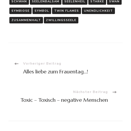
SCHWAN
SEELENBALSAM
SEELENHEIL
STÄRKE
SWAN
SYMBIOSE
SYMBOL
TWIN FLAMES
UNENDLICHKEIT
ZUSAMMENHALT
ZWILLINGSSEELE
Beitragsnavigation
Vorheriger Beitrag
Alles liebe zum Frauentag…!
Nächster Beitrag
Toxic – Toxisch – negative Menschen