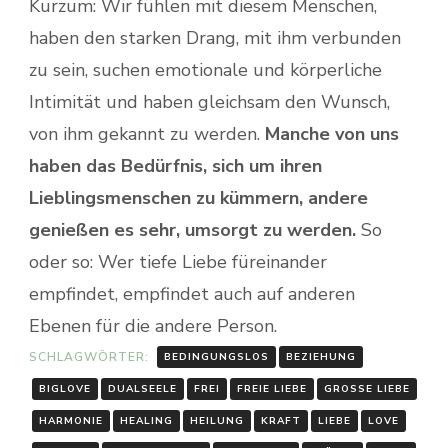
Kurzum: Wir fühlen mit diesem Menschen,
haben den starken Drang, mit ihm verbunden
zu sein, suchen emotionale und körperliche
Intimität und haben gleichsam den Wunsch,
von ihm gekannt zu werden.
Manche von uns
haben das Bedürfnis, sich um ihren
Lieblingsmenschen zu kümmern, andere
genießen es sehr, umsorgt zu werden.
So
oder so: Wer tiefe Liebe füreinander
empfindet, empfindet auch auf anderen
Ebenen für die andere Person.
SCHLAGWÖRTER:
BEDINGUNGSLOS
BEZIEHUNG
BIGLOVE
DUALSEELE
FREI
FREIE LIEBE
GROSSE LIEBE
HARMONIE
HEALING
HEILUNG
KRAFT
LIEBE
LOVE