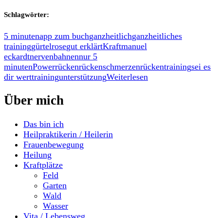
Schlagwörter:
5 minuten
app zum buch
ganzheitlich
ganzheitliches
training
gürtelrose
gut erklärt
Kraft
manuel
eckardt
nervenbahnen
nur 5
minuten
Power
rücken
rückenschmerzen
rückentraining
sei es
dir wert
training
unterstützung
Weiterlesen
Über mich
Das bin ich
Heilpraktikerin / Heilerin
Frauenbewegung
Heilung
Kraftplätze
Feld
Garten
Wald
Wasser
Vita / Lebensweg