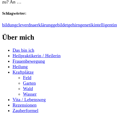
zu? An …
Schlagwörter:
bildung
clever
dna
erklärung
gebildet
gehirn
genetik
intelligent
in
Über mich
Das bin ich
Heilpraktikerin / Heilerin
Frauenbewegung
Heilung
Kraftplätze
Feld
Garten
Wald
Wasser
Vita / Lebensweg
Rezensionen
Zauberformel