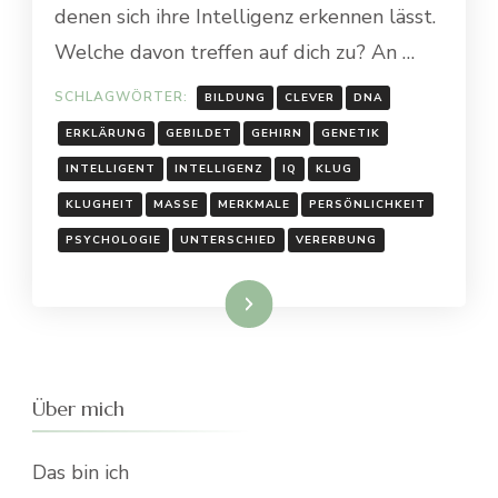
denen sich ihre Intelligenz erkennen lässt.
Welche davon treffen auf dich zu? An …
SCHLAGWÖRTER:
BILDUNG
CLEVER
DNA
ERKLÄRUNG
GEBILDET
GEHIRN
GENETIK
INTELLIGENT
INTELLIGENZ
IQ
KLUG
KLUGHEIT
MASSE
MERKMALE
PERSÖNLICHKEIT
PSYCHOLOGIE
UNTERSCHIED
VERERBUNG
Weiterlesen
Über mich
Das bin ich