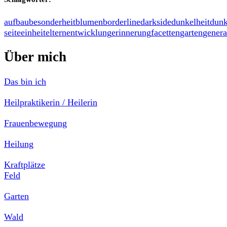
aufbau
besonderheit
blumen
borderline
darkside
dunkelheit
dunk
seite
einheit
eltern
entwicklung
erinnerung
facetten
garten
genera
Über mich
Das bin ich
Heilpraktikerin / Heilerin
Frauenbewegung
Heilung
Kraftplätze
Feld
Garten
Wald