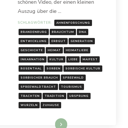
schönen Video, der einen kleinen
Auszug über die …
SCHLAGWÖRTER:
AHNENFORSCHUNG
BRANDENBURG
BRAUCHTUM
DNA
ENTWICKLUNG
ERBGUT
GENERATION
GESCHICHTE
HEIMAT
HEIMATLIEBE
INKARNATION
KULTUR
LIEBE
MAIFEST
ROSENTHAL
SORBEN
SORBISCHE KULTUR
SORBISCHER BRAUCH
SPREEWALD
SPREEWALDTRACHT
TOURISMUS
TRACHTEN
TRADITION
URSPRUNG
WURZELN
ZUHAUSE
Weiterlesen