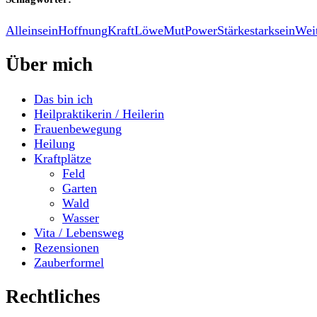
Alleinsein
Hoffnung
Kraft
Löwe
Mut
Power
Stärke
starksein
Weit
Über mich
Das bin ich
Heilpraktikerin / Heilerin
Frauenbewegung
Heilung
Kraftplätze
Feld
Garten
Wald
Wasser
Vita / Lebensweg
Rezensionen
Zauberformel
Rechtliches