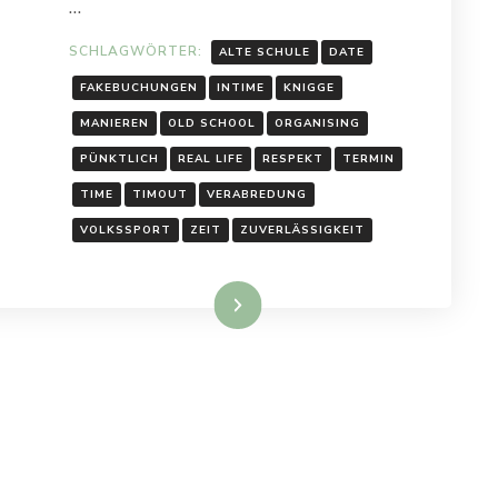
…
SCHLAGWÖRTER:
ALTE SCHULE
DATE
FAKEBUCHUNGEN
INTIME
KNIGGE
MANIEREN
OLD SCHOOL
ORGANISING
PÜNKTLICH
REAL LIFE
RESPEKT
TERMIN
TIME
TIMOUT
VERABREDUNG
VOLKSSPORT
ZEIT
ZUVERLÄSSIGKEIT
Weiterlesen