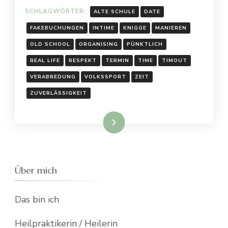
SCHLAGWÖRTER:
ALTE SCHULE
DATE
FAKEBUCHUNGEN
INTIME
KNIGGE
MANIEREN
OLD SCHOOL
ORGANISING
PÜNKTLICH
REAL LIFE
RESPEKT
TERMIN
TIME
TIMOUT
VERABREDUNG
VOLKSSPORT
ZEIT
ZUVERLÄSSIGKEIT
Weiterlesen
Über mich
Das bin ich
Heilpraktikerin / Heilerin