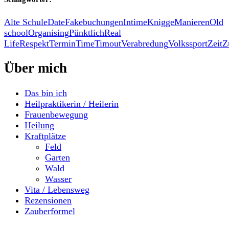
Alte Schule
Date
Fakebuchungen
Intime
Knigge
Manieren
Old
school
Organising
Pünktlich
Real
Life
Respekt
Termin
Time
Timout
Verabredung
Volkssport
Zeit
Z
Über mich
Das bin ich
Heilpraktikerin / Heilerin
Frauenbewegung
Heilung
Kraftplätze
Feld
Garten
Wald
Wasser
Vita / Lebensweg
Rezensionen
Zauberformel